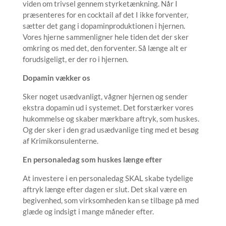
viden om trivsel gennem styrketænkning. Når I
præsenteres for en cocktail af det I ikke forventer,
sætter det gang i dopaminproduktionen i hjernen.
Vores hjerne sammenligner hele tiden det der sker
omkring os med det, den forventer. Så længe alt er
forudsigeligt, er der ro i hjernen.
Dopamin vækker os
Sker noget usædvanligt, vågner hjernen og sender
ekstra dopamin ud i systemet. Det forstærker vores
hukommelse og skaber mærkbare aftryk, som huskes.
Og der sker i den grad usædvanlige ting med et besøg
af Krimikonsulenterne.
En personaledag som huskes længe efter
At investere i en personaledag SKAL skabe tydelige
aftryk længe efter dagen er slut. Det skal være en
begivenhed, som virksomheden kan se tilbage på med
glæde og indsigt i mange måneder efter.