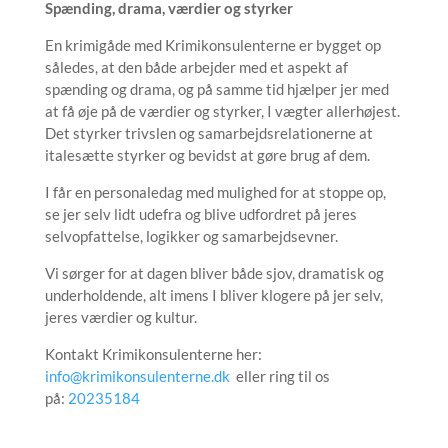
Spænding, drama, værdier og styrker
En krimigåde med Krimikonsulenterne er bygget op
således, at den både arbejder med et aspekt af
spænding og drama, og på samme tid hjælper jer med
at få øje på de værdier og styrker, I vægter allerhøjest.
Det styrker trivslen og samarbejdsrelationerne at
italesætte styrker og bevidst at gøre brug af dem.
I får en personaledag med mulighed for at stoppe op,
se jer selv lidt udefra og blive udfordret på jeres
selvopfattelse, logikker og samarbejdsevner.
Vi sørger for at dagen bliver både sjov, dramatisk og
underholdende, alt imens I bliver klogere på jer selv,
jeres værdier og kultur.
Kontakt Krimikonsulenterne her:
info@krimikonsulenterne.dk
eller ring til os
på:
20235184