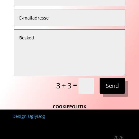
=
3 + 3
Send
COOKIEPOLITIK
Design UglyDog
2026